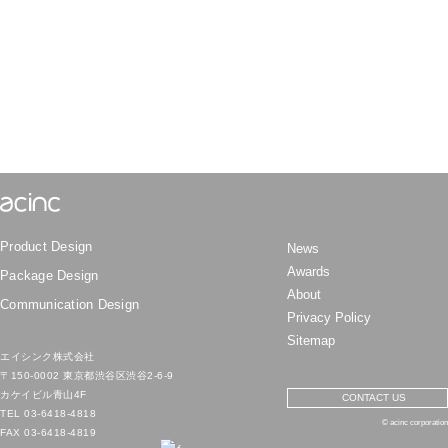
Product Design
News
Awards
Package Design
About
Communication Design
Privacy Policy
Sitemap
エイシンク株式会社
〒150-0002 東京都渋谷区渋谷2-6-9
カケイビル青山4F
CONTACT US
TEL
03-6418-4818
© acinc corporation
FAX 03-6418-4819