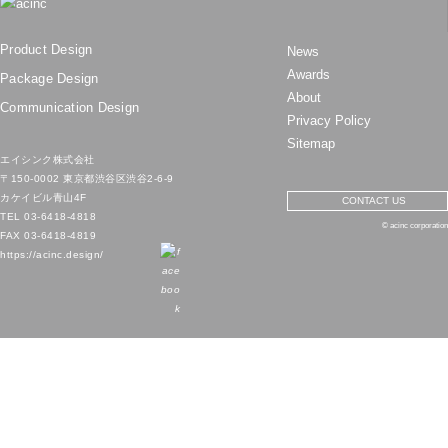
Product Design
News
Awards
Package Design
About
Communication Design
Privacy Policy
Sitemap
エイシンク株式会社
〒150-0002 東京都渋谷区渋谷2-6-9
カケイビル青山4F
CONTACT US
TEL
03-6418-4818
© acinc corporation
FAX 03-6418-4819
https://acinc.design/