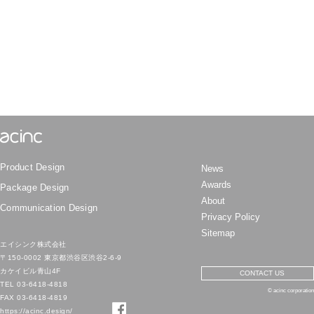
Product Design
News
Awards
Package Design
About
Communication Design
Privacy Policy
Sitemap
エイシンク株式会社
〒150-0002 東京都渋谷区渋谷2-6-9
カケイビル青山4F
CONTACT US
TEL
03-6418-4818
© acinc corporation
FAX 03-6418-4819
https://acinc.design/